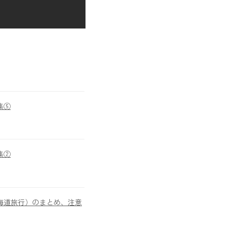
集⑤
集②
海道旅行）のまとめ、注意