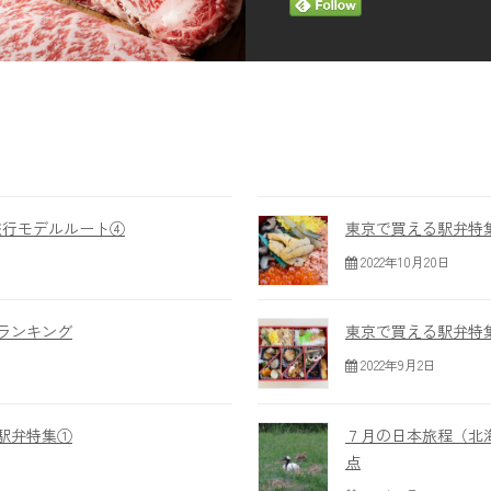
旅行モデルルート④
東京で買える駅弁特
2022年10月20日
ランキング
東京で買える駅弁特
日
2022年9月2日
駅弁特集①
７月の日本旅程（北
点
日