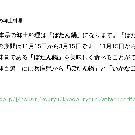
の郷土料理
兵庫県の郷土料理は
「ぼたん鍋」
になります。「ぼ
期間は11月15日から3月15日です。11月15日
味覚である
「ぼたん鍋」
を美味しく食べることが
理百選」には兵庫県から
「ぼたん鍋」
と
「いかな
go.jp/j/nousin/kouryu/kyodo_ryouri/attach/pdf/