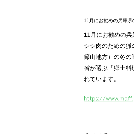
コ
Site
ン
Overlay
EDO KAGURA
Authentic Traditional Cultural Experiences
テ
11月にお勧めの兵庫県
ン
11月にお勧めの
ツ
へ
シシ肉のための猟の
ス
篠山地方）の冬の
キ
省が選ぶ「郷土料
ッ
れています。
プ
https://www.maff.