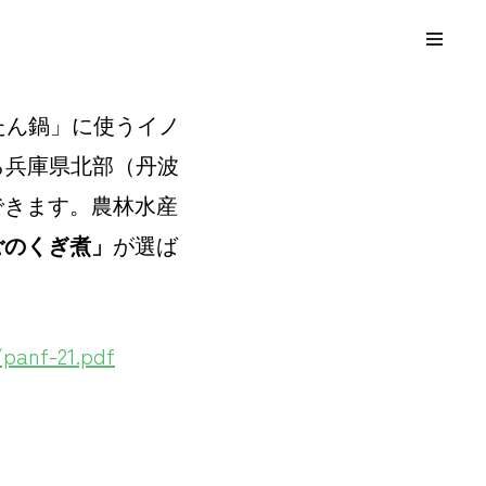
たん鍋」に使うイノ
から兵庫県北部（丹波
できます。
農林水産
ごのくぎ煮」
が選ば
panf-21.pdf