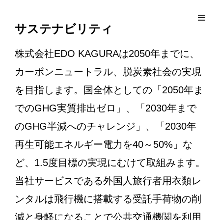
コ
Site
ン
Overlay
EDO KAGURA
Authentic Traditional Cultural Experiences
サステナビリティ
テ
ン
株式会社EDO KAGURAは2050年までに、
ツ
カーボンニュートラル、脱炭素社会の実現
へ
ス
を目指します。国全体としての「2050年ま
キ
でのGHG実質排出ゼロ」、「2030年まで
ッ
のGHG半減へのチャレンジ」、「2030年
プ
再生可能エネルギー電力を40～50%」な
ど、1.5度目標の実現にむけて取組みます。
当社サービスである外国人旅行者用衣類レ
ンタルは飛行機に搭載する受託手荷物の削
減と身軽になることで公共交通機関を利用