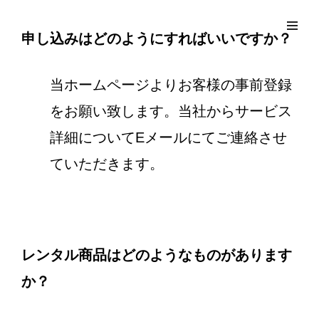
コ
Site
ン
Overlay
EDO KAGURA
Authentic Traditional Cultural Experiences
申し込みはどのようにすればいいですか？
テ
ン
当ホームページよりお客様の事前登録
ツ
へ
をお願い致します。当社からサービス
ス
詳細についてEメールにてご連絡させ
キ
ていただきます。
ッ
プ
レンタル商品はどのようなものがあります
か？