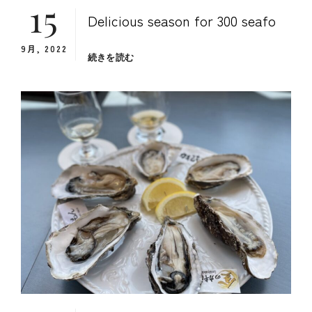
15
Delicious season for 300 seafo
9月, 2022
日
続きを読む
本
の
魚
介
類
300
種
類
の
旬
を
リ
ス
ト
化