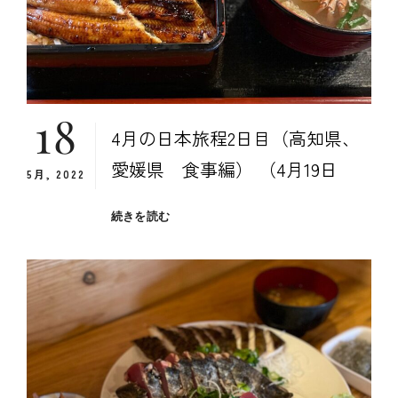
媛
県
食
事
編）
18
4月の日本旅程2日目（高知県、
愛媛県 食事編） （4月19日
5月, 2022
４
続きを読む
月
の
日
本
旅
程
２
日
目