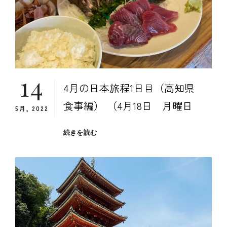
（高
知
県、
愛
媛
県
食
14
事
4月の日本旅程1日目（高知県
編）
食事編） （4月18日 月曜日
5月, 2022
４
続きを読む
月
の
日
本
旅
程
１
日