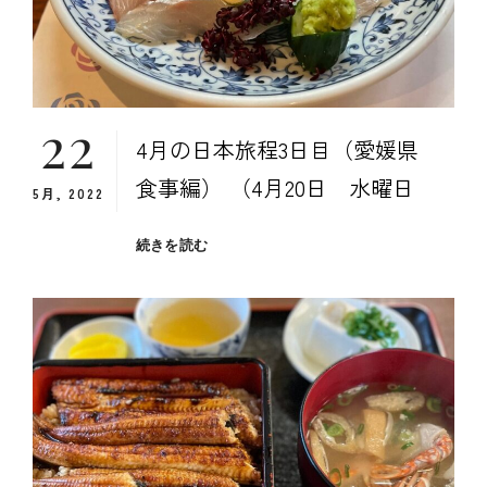
22
4月の日本旅程3日目（愛媛県
食事編） （4月20日 水曜日
5月, 2022
４
続きを読む
月
の
日
本
旅
程
３
日
目
（愛