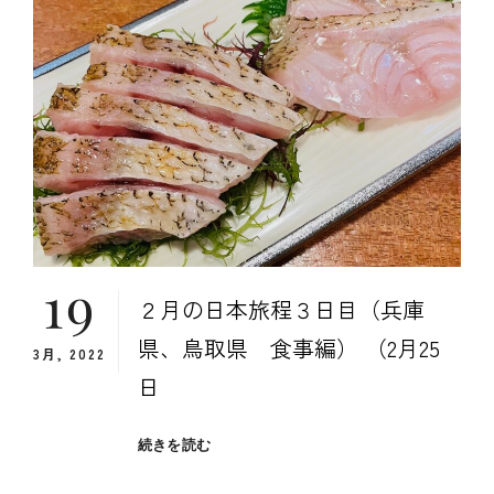
旅
程
１
日
目
（広
島
県
食
事
編）
19
２月の日本旅程３日目（兵庫
県、鳥取県 食事編） （2月25
3月, 2022
日
２
続きを読む
月
の