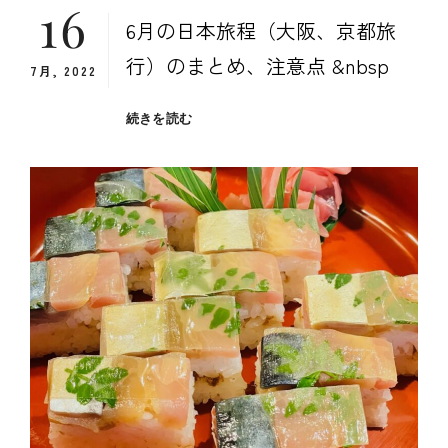
16
6月の日本旅程（大阪、京都旅
行）のまとめ、注意点 &nbsp
7月, 2022
６
続きを読む
月
の
日
本
旅
程
（大
阪、
京
都
旅
行）
の
ま
と