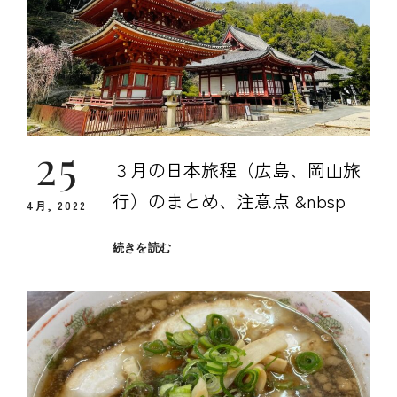
目
（高
知
県
食
事
編）
25
３月の日本旅程（広島、岡山旅
行）のまとめ、注意点 &nbsp
4月, 2022
３
続きを読む
月
の
日
本
旅
程
（広
島、