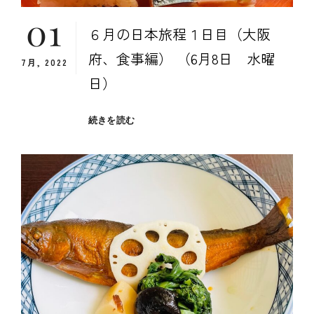
め、
01
注
６月の日本旅程１日目（大阪
意
点
府、食事編） （6月8日 水曜
7月, 2022
日）
６
続きを読む
月
の
日
本
旅
程
１
日
目
（大
阪
府、
食