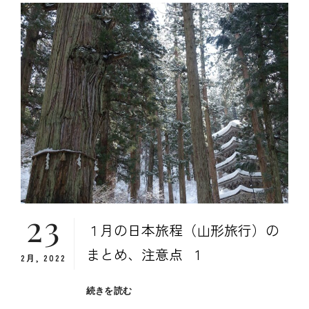
日
本
旅
程
３
日
目
（兵
庫
県、
鳥
取
県
食
23
事
１月の日本旅程（山形旅行）の
編）
まとめ、注意点 1
2月, 2022
１
続きを読む
月