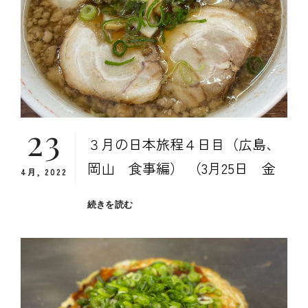
岡
山
旅
行）
の
ま
と
め、
23
注
３月の日本旅程４日目（広島、
意
点
岡山 食事編） （3月25日 金
4月, 2022
３
続きを読む
月
の
日
本
旅
程
４