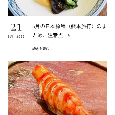
事
編）
21
5月の日本旅程（熊本旅行）のま
とめ、注意点 5
6月, 2022
５
続きを読む
月
の
日
本
旅
程
（熊
本
旅
行）
の
ま