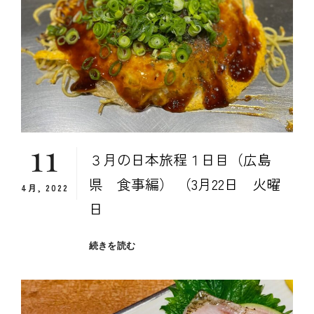
日
目
（広
島、
岡
山
食
事
編）
11
３月の日本旅程１日目（広島
県 食事編） （3月22日 火曜
4月, 2022
日
３
続きを読む
月
の
日
本