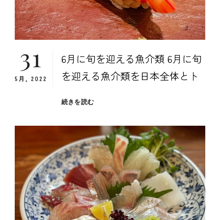
と
め、
注
意
31
点
6月に旬を迎える魚介類 6月に旬
を迎える魚介類を日本全体とト
5月, 2022
６
続きを読む
月
に
旬
を
迎
え
る
魚
介
類