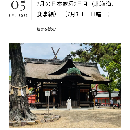
05
7月の日本旅程2日目（北海道、
食事編） （7月3日 日曜日）
8月, 2022
７
続きを読む
月
の
日
本
旅
程
２
日
目
（北
海
道、
食
事
編）