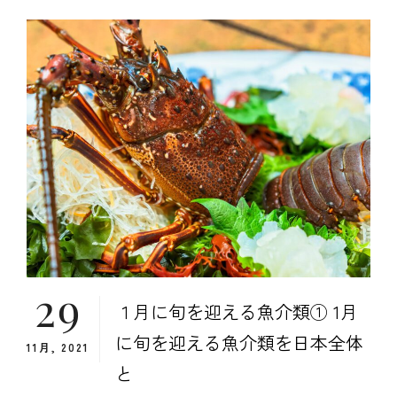
の
日
本
旅
程
（山
形
旅
行）
の
ま
と
め、
注
意
29
点
１月に旬を迎える魚介類① 1月
に旬を迎える魚介類を日本全体
11月, 2021
と