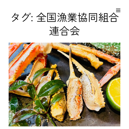
コ
Site
ン
Overlay
EDO KAGURA
タグ:
全国漁業協同組合
Authentic Traditional Cultural Experiences
テ
連合会
ン
ツ
へ
ス
キ
ッ
プ