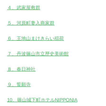
４、武家屋敷群
５、河原町妻入商家群
６、王地山まけきらい稲荷
７、丹波篠山市立歴史美術館
８、春日神社
９、誓願寺
10、篠山城下町ホテルNIPPONIA