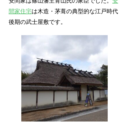
安間家は篠山藩主青山氏の家臣でした。
安
間家住宅
は木造・茅葺の典型的な江戸時代
後期の武士屋敷です。