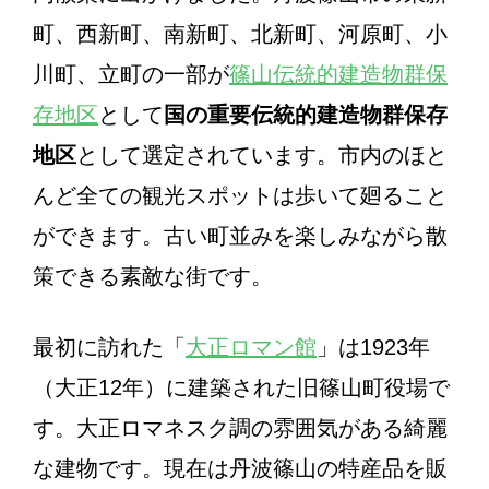
町、西新町、南新町、北新町、河原町、小
川町、立町の一部が
篠山伝統的建造物群保
存地区
として
国の重要伝統的建造物群保存
地区
として選定されています。市内のほと
んど全ての観光スポットは歩いて廻ること
ができます。古い町並みを楽しみながら散
策できる素敵な街です。
最初に訪れた「
大正ロマン館
」は1923年
（大正12年）に建築された旧篠山町役場で
す。大正ロマネスク調の雰囲気がある綺麗
な建物です。現在は丹波篠山の特産品を販