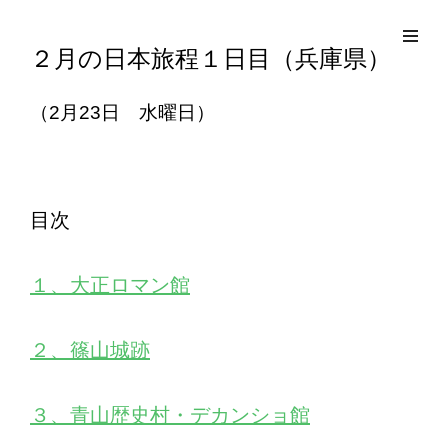
コ
Site
ン
Overlay
EDO KAGURA
Authentic Traditional Cultural Experiences
２月の日本旅程１日目（兵庫県）
テ
ン
（2月23日 水曜日）
ツ
へ
ス
キ
目次
ッ
プ
１、大正ロマン館
２、篠山城跡
３、青山歴史村・デカンショ館