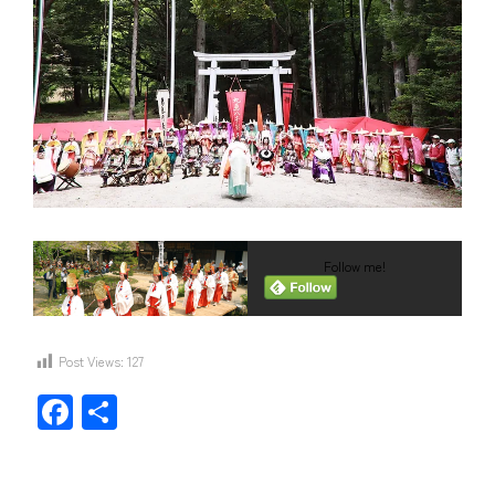
Follow me!
Post Views:
127
F
共
ac
有
e