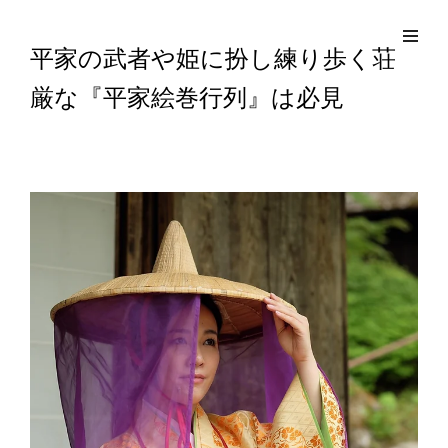
コ
Site
ン
Overlay
EDO KAGURA
Authentic Traditional Cultural Experiences
平家の武者や姫に扮し練り歩く荘
テ
厳な『平家絵巻行列』は必見
ン
ツ
へ
ス
キ
ッ
プ