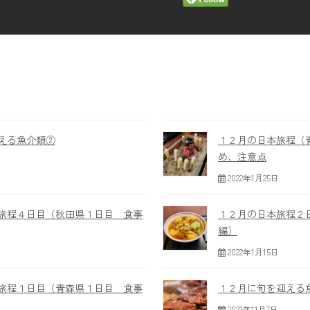
える魚介類②
１２月の日本旅程（
め、注意点
2022年1月25日
旅程４日目（秋田県１日目 食事
１２月の日本旅程２
編）
2022年1月15日
旅程１日目（青森県１日目 食事
１２月に旬を迎える
2021年11月7日