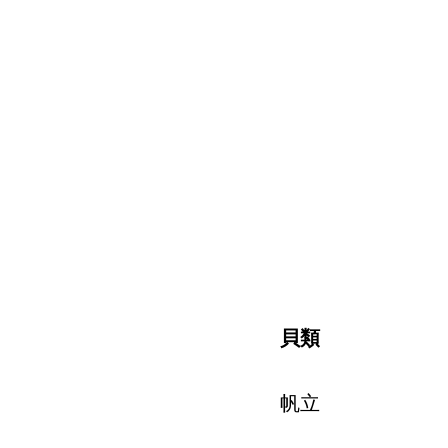
貝類
帆立