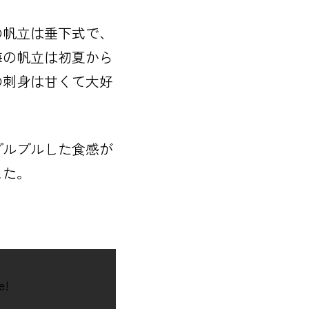
の帆立は垂下式で、
海の帆立は初夏から
の刺身は甘くて大好
プルプルした食感が
した。
e!