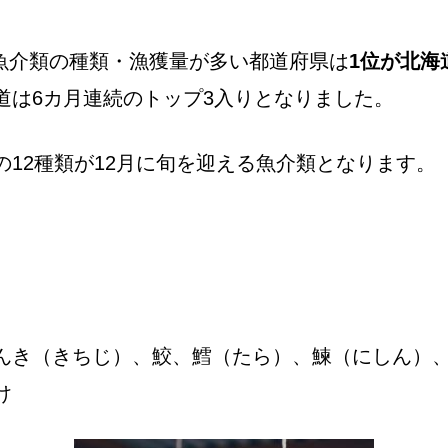
魚介類の種類・漁獲量が多い都道府県は
1位が北海
道は6カ月連続のトップ3入りとなりました。
の12種類が12月に旬を迎える魚介類となります。
んき（きちじ）、鮫、鱈（たら）、鰊（にしん）
け