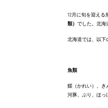
コ
Site
ン
Overlay
EDO KAGURA
Authentic Traditional Cultural Experiences
12
月に旬を迎える
テ
ン
類）
でした。北海
ツ
へ
北海道では、以下
ス
キ
ッ
プ
魚類
鰈（かれい）、き
河豚、ぶり、ほっ