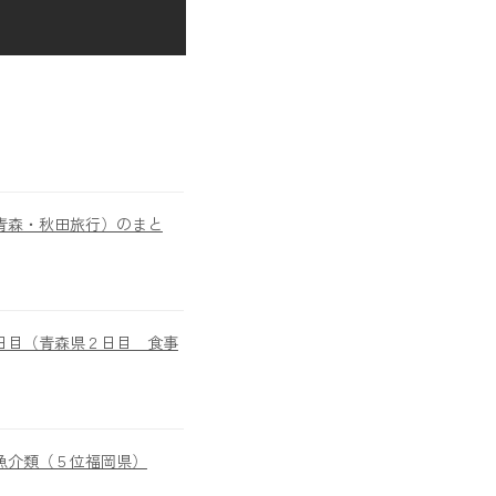
青森・秋田旅行）のまと
日目（青森県２日目 食事
魚介類（５位福岡県）