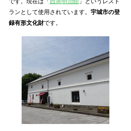
です。現在は「
西港明治館
」というレスト
ランとして使用されています。
宇城市の登
録有形文化財
です。