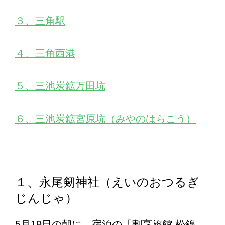
３、三角駅
４、三角西港
５、三池炭鉱万田坑
６、三池炭鉱宮原坑（みやのはらこう）
１、永尾剱神社（えいのおつるぎ
じんじゃ）
5月19日の朝に、宿泊の「割烹旅館 松錦