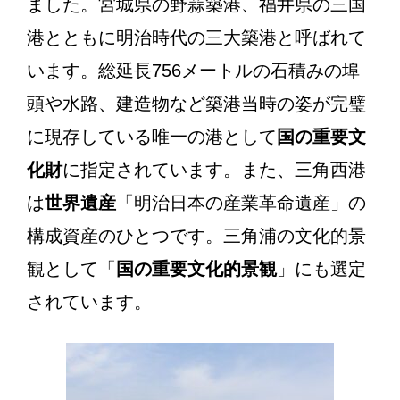
ました。宮城県の野蒜築港、福井県の三国
港とともに明治時代の三大築港と呼ばれて
います。総延長756メートルの石積みの埠
頭や水路、建造物など築港当時の姿が完璧
に現存している唯一の港として
国の重要文
化財
に指定されています。また、三角西港
は
世界遺産
「明治日本の産業革命遺産」の
構成資産のひとつです。三角浦の文化的景
観として「
国の重要文化的景観
」にも選定
されています。