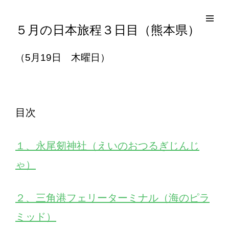
コ
Site
ン
Overlay
EDO KAGURA
Authentic Traditional Cultural Experiences
５月の日本旅程３日目（熊本県）
テ
ン
（5月19日 木曜日）
ツ
へ
ス
キ
目次
ッ
プ
１、永尾剱神社（えいのおつるぎじんじ
ゃ）
２、三角港フェリーターミナル（海のピラ
ミッド）