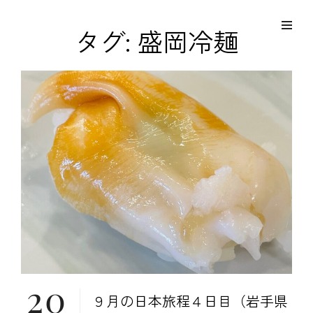
コ
Site
ン
Overlay
EDO KAGURA
タグ:
盛岡冷麺
Authentic Traditional Cultural Experiences
テ
ン
ツ
へ
ス
キ
ッ
プ
20
９月の日本旅程４日目（岩手県