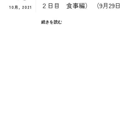
２日目 食事編） （9月29日
10月, 2021
９
続きを読む
月
の
日
本
旅
程
４
日
目
（岩
手
県
２
日
目
食
事
編）