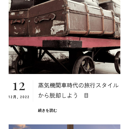
は
大
き
く
変
化
す
る
12
蒸気機関車時代の旅行スタイル
から脱却しよう 目
12月, 2022
蒸
続きを読む
気
機
関