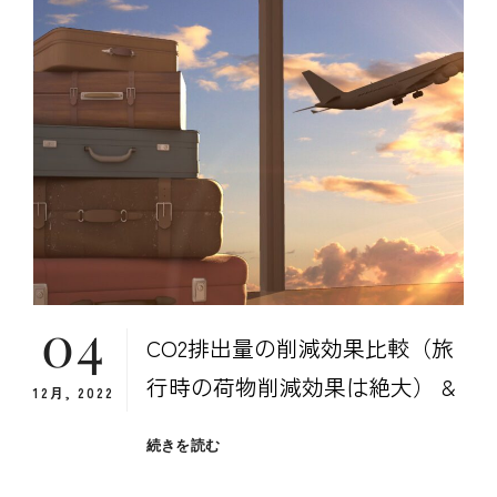
車
時
代
の
旅
行
ス
タ
イ
ル
か
ら
脱
04
却
CO2排出量の削減効果比較（旅
し
よ
行時の荷物削減効果は絶大） &
12月, 2022
う
CO2
続きを読む
排
出