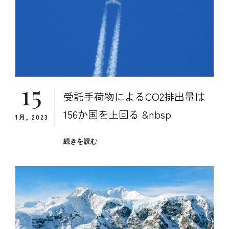
入
店
で
き
る
レ
ス
15
ト
受託手荷物によるCO2排出量は
ラ
ン」
156か国を上回る &nbsp
1月, 2023
470
店
舗
受
続きを読む
の
託
リ
手
ス
荷
ト
物
が
に
完
よ
成
る
CO2