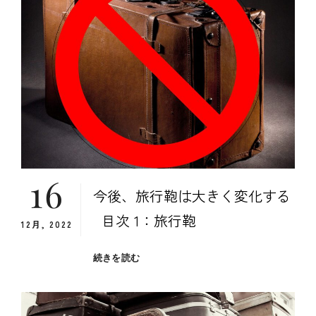
そ
比
旅
較
行
回
数
を
増
や
し、
認
知
症
16
リ
今後、旅行鞄は大きく変化する
ス
ク
目次 1：旅行鞄
12月, 2022
を
低
下
今
続きを読む
さ
後、
せ
旅
よ
行
う
鞄