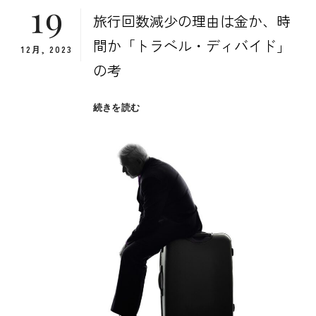
19
旅行回数減少の理由は金か、時
間か「トラベル・ディバイド」
12月, 2023
の考
旅
続きを読む
行
回
数
減
少
の
理
由
は
お
金
か、
時
間