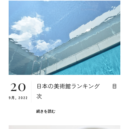
量
の
削
減
効
果
比
較
（旅
行
時
の
荷
20
物
日本の美術館ランキング 目
削
次
減
9月, 2022
効
果
日
続きを読む
は
本
絶
の
大）