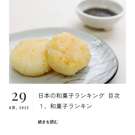
美
術
館
ラ
ン
キ
ン
グ
29
日本の和菓子ランキング 目次
１、和菓子ランキン
8月, 2022
日
続きを読む
本
の