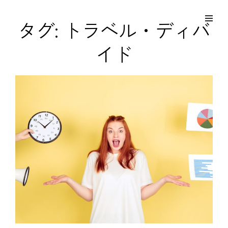
コ
Site
ン
Overlay
EDO KAGURA
タグ:
トラベル・ディバ
Authentic Traditional Cultural Experiences
テ
イド
ン
ツ
へ
ス
キ
ッ
プ