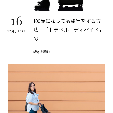
か
「ト
16
ラ
100歳になっても旅行をする方
ベ
ル・
法 「トラベル・ディバイド」
12月, 2023
デ
ィ
の
バ
イ
100
続きを読む
ド」
歳
の
に
考
な
察
っ
②
て
も
旅
行
を
す
る