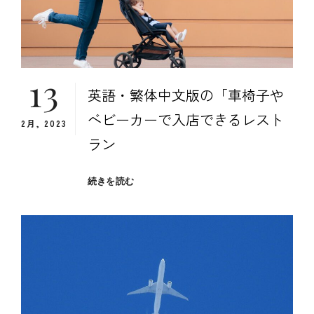
方
法
「ト
ラ
ベ
13
ル・
英語・繁体中文版の「車椅子や
デ
ィ
ベビーカーで入店できるレスト
2月, 2023
バ
イ
ラン
ド」
の
「車
続きを読む
考
椅
察
子
①
や
ベ
ビ
ー
カ
ー
で