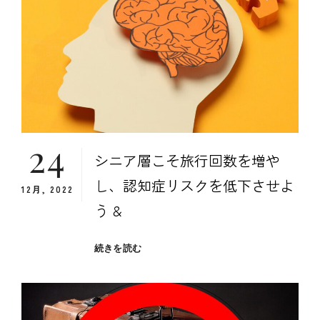
ト
86
種
類
と
飛
行
機
に
24
荷
シニア層こそ旅行回数を増や
物
を
し、認知症リスクを低下させよ
12月, 2022
搭
載
う &
し
な
シ
続きを読む
い
ニ
効
ア
果
層
と
こ
の