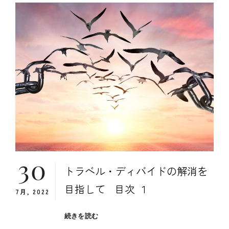
和
菓
子
ラ
ン
キ
ン
グ
30
トラベル・ディバイドの解消を
目指して 目次 １
7月, 2022
ト
続きを読む
ラ