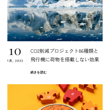
排
出
量
は
156
か
国
を
10
上
CO2削減プロジェクト86種類と
回
る
飛行機に荷物を搭載しない効果
1月, 2023
CO2
続きを読む
削
減
プ
ロ
ジ
ェ
ク