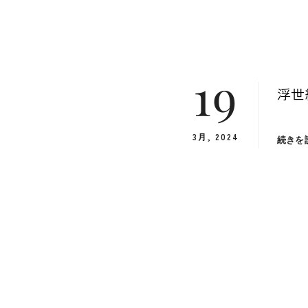
コ
Site
ン
Overlay
EDO KAGURA
Authentic Traditional Cultural Experiences
テ
ン
19
ツ
浮世
へ
ス
3月, 2024
続きを
キ
ッ
プ