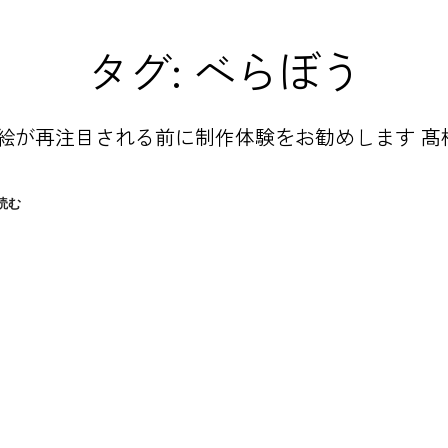
タグ:
べらぼう
絵が再注目される前に制作体験をお勧めします 髙
浮
読む
世
絵
（江
戸
木
版
画）
が
再
注
目