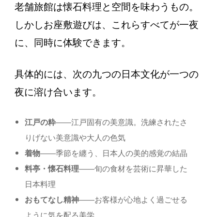
老舗旅館は懐石料理と空間を味わうもの。
しかしお座敷遊びは、これらすべてが一夜
に、同時に体験できます。
具体的には、次の九つの日本文化が一つの
夜に溶け合います。
江戸の粋
——江戸固有の美意識。洗練されたさ
りげない美意識や大人の色気
着物
——季節を纏う、日本人の美的感覚の結晶
料亭・懐石料理
——旬の食材を芸術に昇華した
日本料理
おもてなし精神
——お客様が心地よく過ごせる
ように気を配る美学