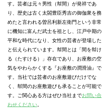
す。芸者は元々男性（幇間）が発祥であ
り、歴史は古く太閤豊臣秀吉の御伽衆を務
めたと言われる曽呂利新左衛門という非常
に機知に富んだ武士を祖とし、江戸中期の
平和な時代になり、女性の芸者が登場した
と伝えられています。幇間とは「間を幇け
る（たすける）」存在であり、お座敷の空
気をやわらかくする『お座敷の潤滑油』で
す。当社では芸者のお座敷遊びだけでな
く、幇間のお座敷遊びも承ることが可能で
す。ご関心ある方はぜひ当社まで
お問い合
わせください
。