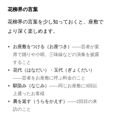
花柳界の言葉
花柳界の言葉を少し知っておくと、座敷で
より深く楽しめます。
お座敷をつける（お座つき）
——芸者が宴
席で踊りや小唄、三味線などの演奏を披露
すること
花代（はなだい）・玉代（ぎょくだい）
——芸者をお座敷に呼ぶ料金のこと
馴染み（なじみ）
——同じお座敷に3回以
上通ったお客様
裏を返す（うらをかえす）
——2回目の来
訪のこと