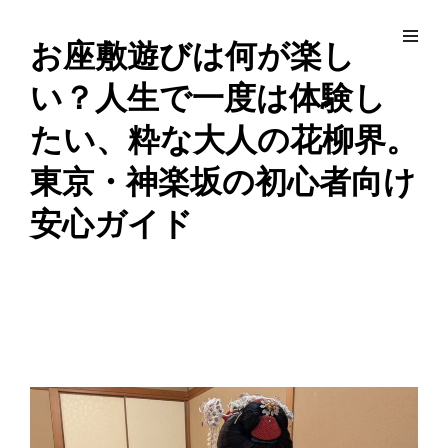
コ
Site
ン
Overlay
EDO KAGURA
Authentic Traditional Cultural Experiences
お座敷遊びは何が楽し
テ
い？人生で一度は体験し
ン
ツ
たい、粋な大人の花柳界。
へ
東京・神楽坂の初心者向け
ス
キ
安心ガイド
ッ
プ