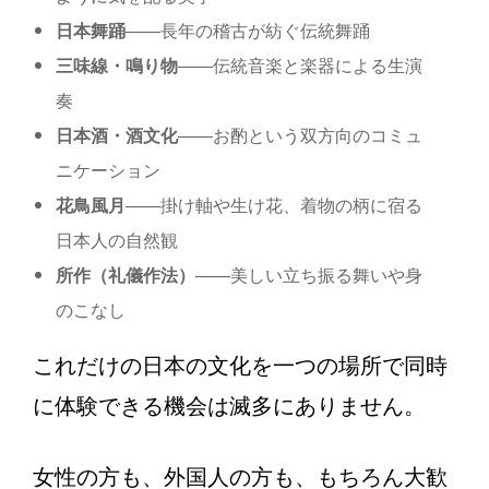
日本舞踊
——長年の稽古が紡ぐ伝統舞踊
三味線・鳴り物
——伝統音楽と楽器による生演
奏
日本酒・酒文化
——お酌という双方向のコミュ
ニケーション
花鳥風月
——掛け軸や生け花、着物の柄に宿る
日本人の自然観
所作（礼儀作法）
——美しい立ち振る舞いや身
のこなし
これだけの日本の文化を一つの場所で同時
に体験できる機会は滅多にありません。
女性の方も、外国人の方も、もちろん大歓