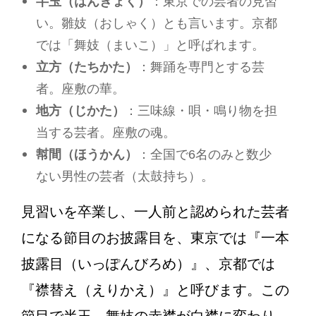
半玉（はんぎょく）
：東京での芸者の見習
い。雛妓（おしゃく）とも言います。京都
では「舞妓（まいこ）」と呼ばれます。
立方（たちかた）
：舞踊を専門とする芸
者。座敷の華。
地方（じかた）
：三味線・唄・鳴り物を担
当する芸者。座敷の魂。
幇間（ほうかん）
：全国で6名のみと数少
ない男性の芸者（太鼓持ち）。
見習いを卒業し、一人前と認められた芸者
になる節目のお披露目を、東京では『一本
披露目（いっぽんびろめ）』、京都では
『襟替え（えりかえ）』と呼びます。この
節目で半玉、舞妓の赤襟が白襟に変わり、