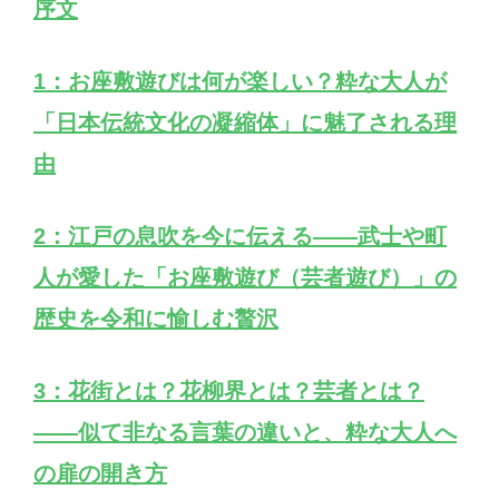
序文
1：お座敷遊びは何が楽しい？粋な大人が
「日本伝統文化の凝縮体」に魅了される理
由
2：江戸の息吹を今に伝える——武士や町
人が愛した「お座敷遊び（芸者遊び）」の
歴史を令和に愉しむ贅沢
3：花街とは？花柳界とは？芸者とは？
——似て非なる言葉の違いと、粋な大人へ
の扉の開き方