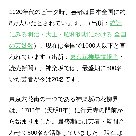
1920年代のピーク時、芸者は日本全国に約
8万人いたとされています。（出所：
統計
にみる明治・大正・昭和初期における 全国
の芸妓数
）。現在は全国で1000人以下と言
われています（出所：
東京花柳界情報舎
・
読売新聞）。神楽坂では、最盛期に600名
いた芸者が今は20名です。
東京六花街の一つである神楽坂の花柳界
は、1788年（天明8年）に行元寺の門前か
ら始まりました。最盛期には芸者・幇間合
わせて600名が活躍していました。現在は