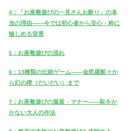
4：「お座敷遊びの一見さんお断り」の本
当の理由——今では初心者から安心・粋に
愉しめる背景
5：お座敷遊びの流れ
6：13種類の伝統ゲーム——金毘羅船々か
ら幻の橙（だいだい）まで
7：お座敷遊びの服装・マナー——恥をか
かない大人の作法