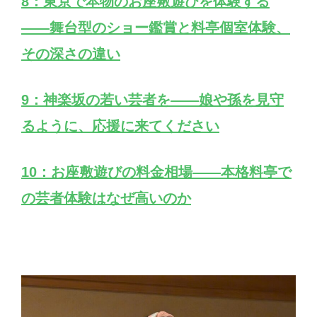
8：東京で本物のお座敷遊びを体験する
——舞台型のショー鑑賞と料亭個室体験、
その深さの違い
9：神楽坂の若い芸者を——娘や孫を見守
るように、応援に来てください
10：お座敷遊びの料金相場——本格料亭で
の芸者体験はなぜ高いのか