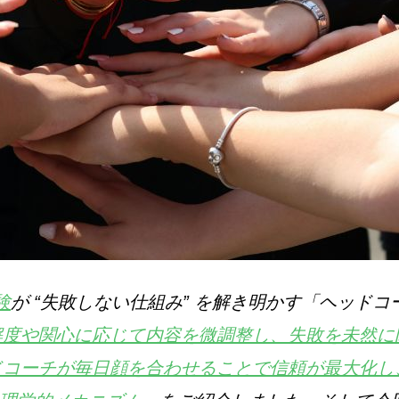
験
が “失敗しない仕組み” を解き明かす「ヘッド
解度や関心に応じて内容を微調整し、失敗を未然に防
ドコーチが毎日顔を合わせることで信頼が最大化し