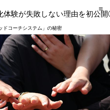
コ
Site
ン
Overlay
EDO KAGURA
Authentic Traditional Cultural Experiences
化体験が失敗しない理由を初公開
テ
ン
ッドコーチシステム」の秘密
ツ
へ
ス
キ
ッ
プ