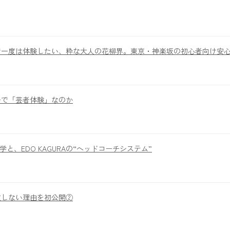
で一度は体験したい、粋な大人の花柳界。東京・神楽坂の初心者向け安
ーで「芸者体験」なのか
lsの哲学と、EDO KAGURAの“ヘッドコーチシステム”
敗しない理由を初公開②