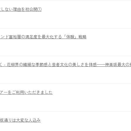
敗しない理由を初公開①
ウンド富裕層の満足度を最大化する「体験」戦略
く - 花柳界の繊細な季節感と芸者文化の美しさを体感——神楽坂最大
社ツアーをご利用いただきました
楽坂通りは大変な人込み