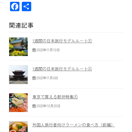
F
共
ac
有
e
関連記事
b
o
1週間の日本旅行モデルルート⑤
ok
2022年11月10日
1週間の日本旅行モデルルート④
2022年11月6日
東京で買える駅弁特集⑤
2022年10月20日
外国人旅行者向けラーメンの食べ方（前編）