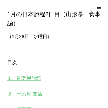
コ
Site
ン
Overlay
EDO KAGURA
Authentic Traditional Cultural Experiences
1月の日本旅程2日目（山形県 食事
テ
編）
ン
ツ
へ
（1月26日 水曜日）
ス
キ
ッ
目次
プ
１、
能登屋旅館
２、一茶庵 支店