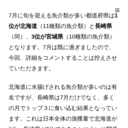
コ
Site
ン
Overlay
EDO KAGURA
Authentic Traditional Cultural Experiences
7月に旬を迎える魚介類が多い都道府県は
1
テ
位が北海道
（11種類の魚介類）と
長崎県
ン
ツ
（同）、
3位が宮城県
（10種類の魚介類）
へ
となります。7月は既に過ぎましたので、
ス
今回、詳細をコメントすることは控えさせ
キ
ッ
ていただきます。
プ
北海道に水揚げされる魚介類が多いのは有
名ですが、長崎県は7月だけでなく、多く
の月でトップ３に食い込む結果となってい
ます。これは日本全体の漁獲量で北海道が