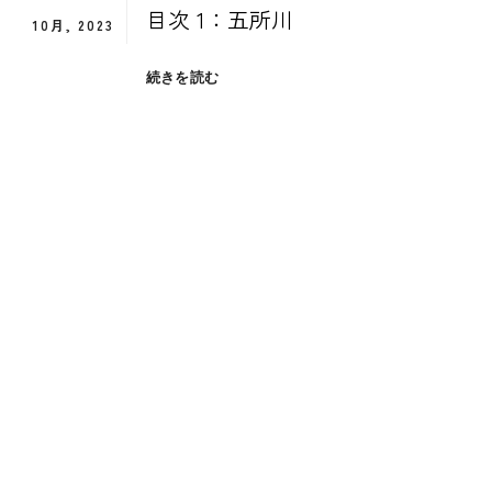
目次 1：五所川
10月, 2023
青
続きを読む
森
県
五
所
川
原
市
へ
旅
行
（2）