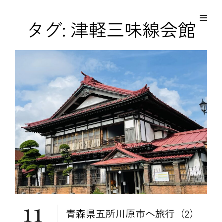
コ
Site
ン
Overlay
EDO KAGURA
タグ:
津軽三味線会館
Authentic Traditional Cultural Experiences
テ
ン
ツ
へ
ス
キ
ッ
プ
11
青森県五所川原市へ旅行（2）