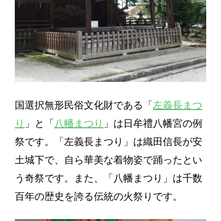
国選択無形民俗文化財である「
左義長まつ
り
」と「
八幡まつり
」は日牟禮八幡宮の例
祭です。「左義長まつり」は織田信長が安
土城下で、自ら華美な着物姿で踊ったとい
う奇祭です。また、「八幡まつり」は千数
百年の歴史を誇る伝統の火祭りです。