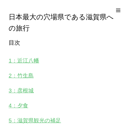
コ
Site
ン
Overlay
EDO KAGURA
Authentic Traditional Cultural Experiences
日本最大の穴場県である滋賀県へ
テ
の旅行
ン
ツ
目次
へ
ス
キ
1：近江八幡
ッ
2：竹生島
プ
3：彦根城
4：夕食
5：滋賀県観光の補足