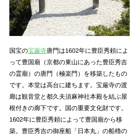
国宝の
宝厳寺
唐門は1602年に豊臣秀頼によ
って豊国廟（京都の東山にあった豊臣秀吉
の霊廟）の唐門（極楽門）を移築したもの
です。本堂は高台に建ちます。宝厳寺の渡
廊は観音堂と都久夫須麻神社本殿を結ぶ屋
根付きの廊下です。国の重要文化財です。
1602年に豊臣秀頼によって豊国廟から移
築。豊臣秀吉の御座船「日本丸」の船櫓の