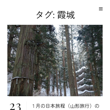
コ
Site
ン
Overlay
EDO KAGURA
タグ:
霞城
Authentic Traditional Cultural Experiences
テ
ン
ツ
へ
ス
キ
ッ
プ
23
１月の日本旅程（山形旅行）の