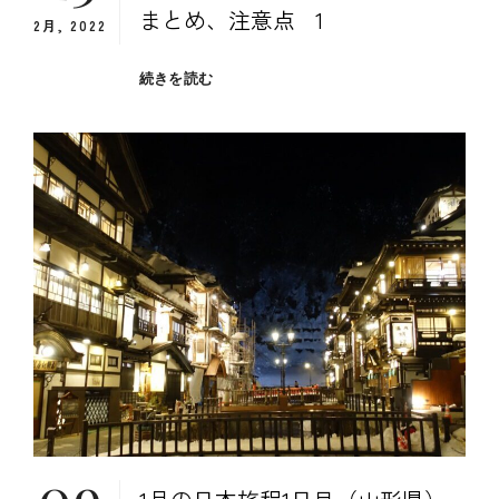
まとめ、注意点 1
2月, 2022
１
続きを読む
月
の
日
本
旅
程
（山
形
旅
行）
の
ま
と
め、
注
意
09
点