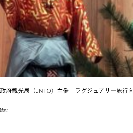
政府観光局（JNTO）主催「ラグジュアリー旅行
日
読む
本
政
府