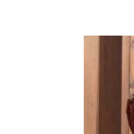
コ
Site
ン
Overlay
EDO KAGURA
Authentic Traditional Cultural Experiences
テ
ン
ツ
へ
ス
キ
ッ
プ