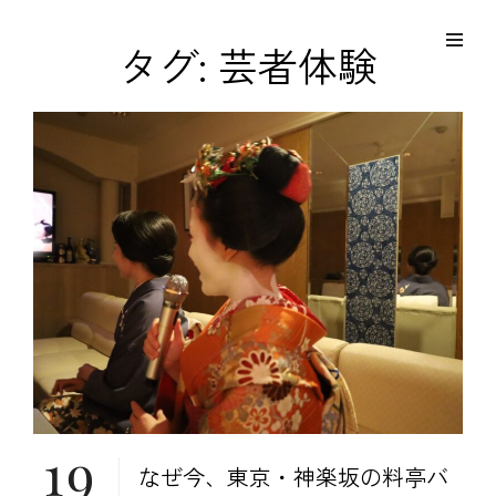
コ
Site
ン
Overlay
EDO KAGURA
タグ:
芸者体験
Authentic Traditional Cultural Experiences
テ
ン
ツ
へ
ス
キ
ッ
プ
19
なぜ今、東京・神楽坂の料亭バ