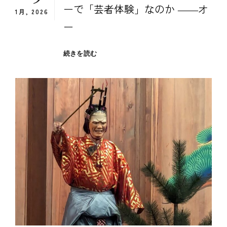
ーで「芸者体験」なのか ――オ
1月, 2026
ー
な
続きを読む
ぜ
今、
東
京・
神
楽
坂
の
料
亭
バ
ー
で
「芸
者
体