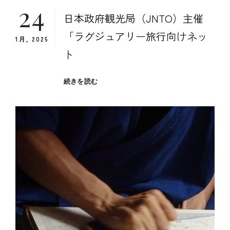
24
験」
日本政府観光局（JNTO）主催
な
の
「ラグジュアリー旅行向けネッ
1月, 2025
か
ト
日
続きを読む
本
政
府
観
光
局
（JNTO）
主
催
「ラ
グ
ジ
ュ