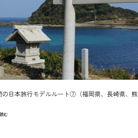
間の日本旅行モデルルート⑦（福岡県、長崎県、
1
読む
週
間
の