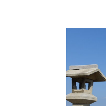
コ
Site
ン
Overlay
EDO KAGURA
Authentic Traditional Cultural Experiences
テ
ン
ツ
へ
ス
キ
ッ
プ