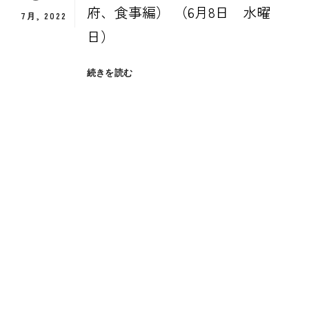
府、食事編） （6月8日 水曜
7月, 2022
日）
６
続きを読む
月
の
日
本
旅
程
１
日
目
（大
阪
府、
食
事
編）