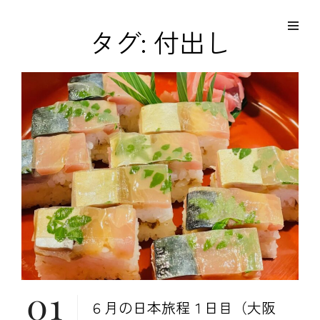
コ
Site
ン
Overlay
EDO KAGURA
タグ:
付出し
Authentic Traditional Cultural Experiences
テ
ン
ツ
へ
ス
キ
ッ
プ
01
６月の日本旅程１日目（大阪