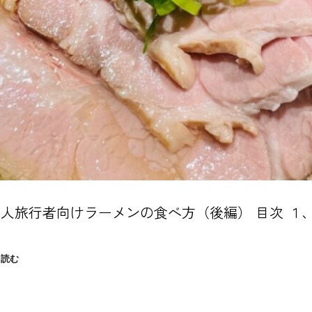
人旅行者向けラーメンの食べ方（後編） 目次 １
外
を読む
国
人
旅