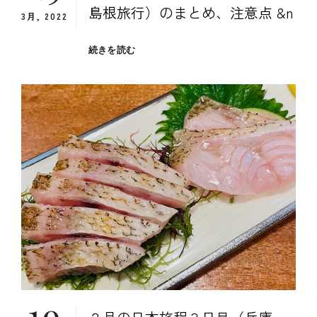
島根旅行）のまとめ、注意点 &n
3月, 2022
２
続きを読む
月
の
日
本
旅
程
（兵
庫、
鳥
取、
島
根
旅
行）
の
ま
19
と
め、