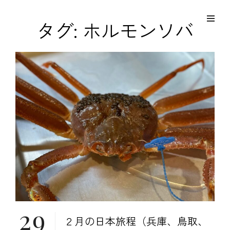
コ
Site
ン
Overlay
EDO KAGURA
タグ:
ホルモンソバ
Authentic Traditional Cultural Experiences
テ
ン
ツ
へ
ス
キ
ッ
プ
29
２月の日本旅程（兵庫、鳥取、