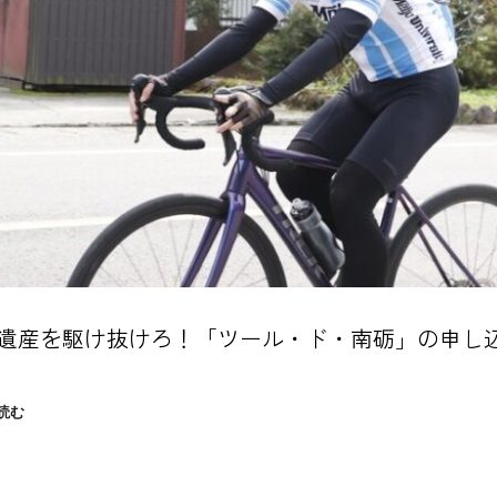
遺産を駆け抜けろ！「ツール・ド・南砺」の申し
世
読む
界
遺
産