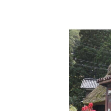
コ
Site
ン
Overlay
EDO KAGURA
Authentic Traditional Cultural Experiences
テ
ン
ツ
へ
ス
キ
ッ
プ