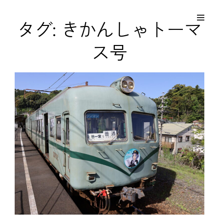
コ
Site
ン
Overlay
EDO KAGURA
タグ:
きかんしゃトーマ
Authentic Traditional Cultural Experiences
テ
ス号
ン
ツ
へ
ス
キ
ッ
プ