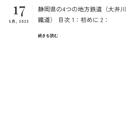
17
静岡県の4つの地方鉄道（大井川
鐵道） 目次 1：初めに 2：
5月, 2023
静
続きを読む
岡
県
の
4
つ
の
地
方
鉄
道
（大
井
川
鐵
道）