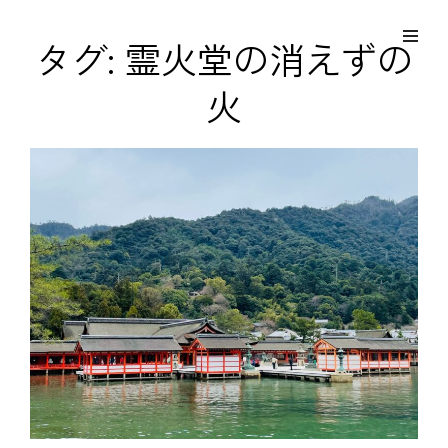
コ
Site
ン
Overlay
EDO KAGURA
タグ:
霊火堂の消えずの
Authentic Traditional Cultural Experiences
テ
火
ン
ツ
へ
ス
キ
ッ
プ