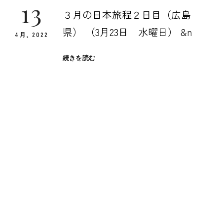
13
３月の日本旅程２日目（広島
県） （3月23日 水曜日） &n
4月, 2022
３
続きを読む
月
の
日
本
旅
程
２
日
目
（広
島
県）