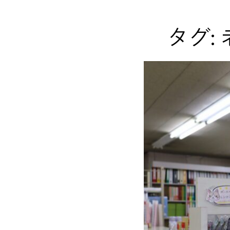
コ
Site
ン
Overlay
EDO KAGURA
Authentic Traditional Cultural Experiences
タグ:
テ
ン
ツ
へ
ス
キ
ッ
プ