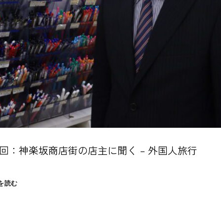
3回：神楽坂商店街の店主に聞く – 外国人旅行
第
を読む
3
回：
神