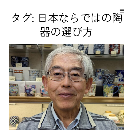
コ
Site
ン
Overlay
EDO KAGURA
タグ:
日本ならではの陶
Authentic Traditional Cultural Experiences
テ
器の選び方
ン
ツ
へ
ス
キ
ッ
プ