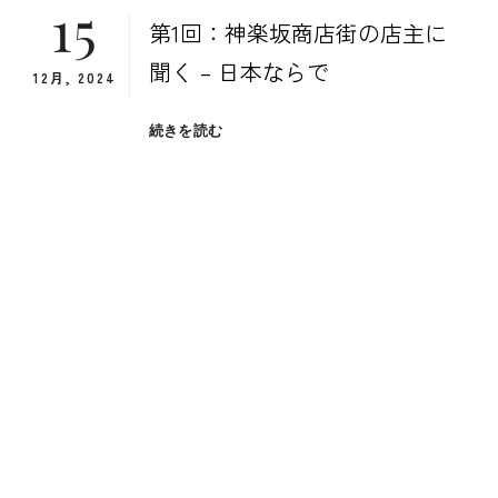
15
第1回：神楽坂商店街の店主に
聞く – 日本ならで
12月, 2024
第
続きを読む
1
回：
神
楽
坂
商
店
街
の
店
主
に
聞
く
–