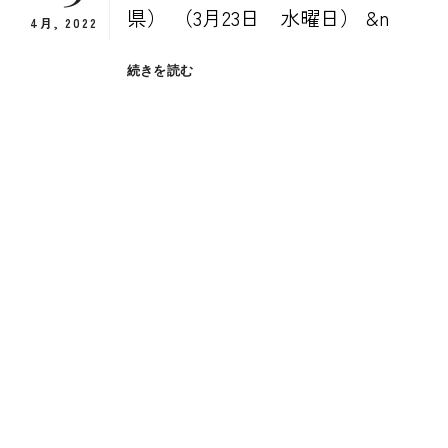
県） （3月23日 水曜日） &n
4月, 2022
３
続きを読む
月
の
日
本
旅
程
２
日
目
（広
島
県）