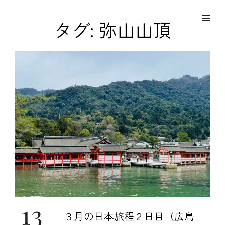
コ
Site
ン
Overlay
EDO KAGURA
タグ:
弥山山頂
Authentic Traditional Cultural Experiences
テ
ン
ツ
へ
ス
キ
ッ
プ
13
３月の日本旅程２日目（広島