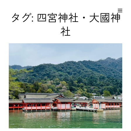
コ
Site
ン
Overlay
EDO KAGURA
タグ:
四宮神社・大國神
Authentic Traditional Cultural Experiences
テ
社
ン
ツ
へ
ス
キ
ッ
プ