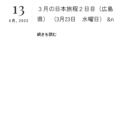
13
３月の日本旅程２日目（広島
県） （3月23日 水曜日） &n
4月, 2022
３
続きを読む
月
の
日
本
旅
程
２
日
目
（広
島
県）