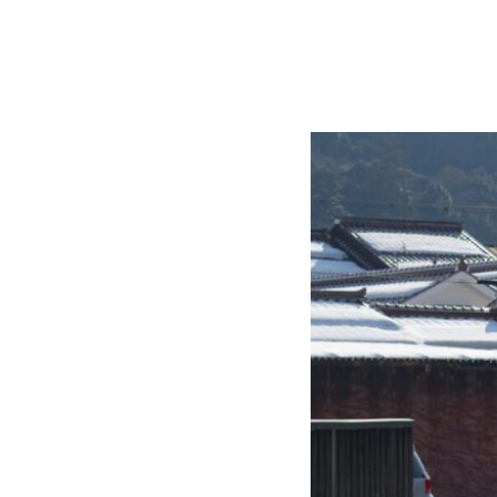
コ
Site
ン
Overlay
EDO KAGURA
Authentic Traditional Cultural Experiences
テ
ン
ツ
へ
ス
キ
ッ
プ