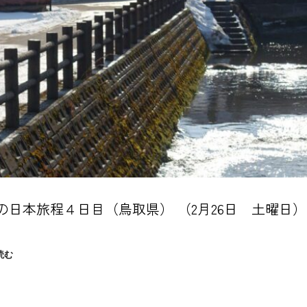
の日本旅程４日目（鳥取県） （2月26日 土曜日） 
２
読む
月
の
日