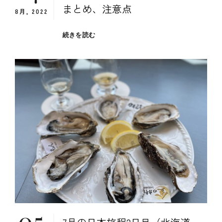
まとめ、注意点
8月, 2022
７
続きを読む
月
の
日
本
旅
程
（北
海
道
旅
行）
の
ま
と
め、
注
05
意
点