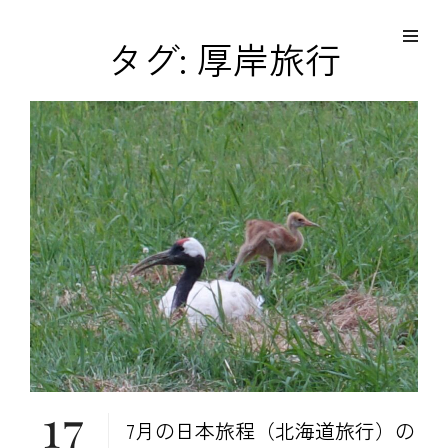
コ
Site
ン
Overlay
EDO KAGURA
タグ:
厚岸旅行
Authentic Traditional Cultural Experiences
テ
ン
ツ
へ
ス
キ
ッ
プ
17
7月の日本旅程（北海道旅行）の