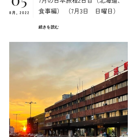
7月の日本旅程2日目（北海道、
食事編） （7月3日 日曜日）
8月, 2022
７
続きを読む
月
の
日
本
旅
程
２
日
目
（北
海
道、
食
事
編）