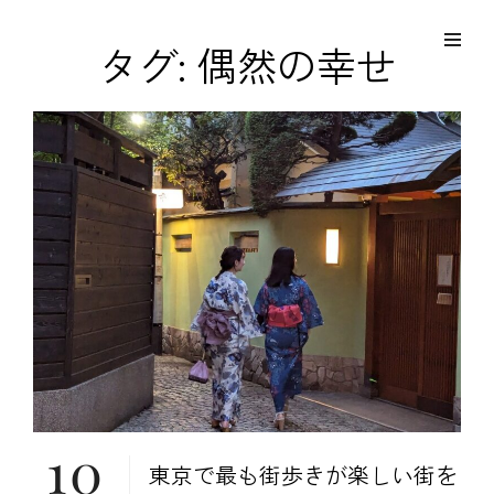
コ
Site
ン
Overlay
EDO KAGURA
タグ:
偶然の幸せ
Authentic Traditional Cultural Experiences
テ
ン
ツ
へ
ス
キ
ッ
プ
10
東京で最も街歩きが楽しい街を