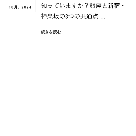
知っていますか？銀座と新宿・
10月, 2024
神楽坂の3つの共通点 …
東
続きを読む
京
で
最
も
街
歩
き
が
楽
し
い
街
を
知
っ
て