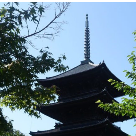
本
旅
程
（大
阪、
京
都
旅
行）
の
ま
と
め、
注
意
点