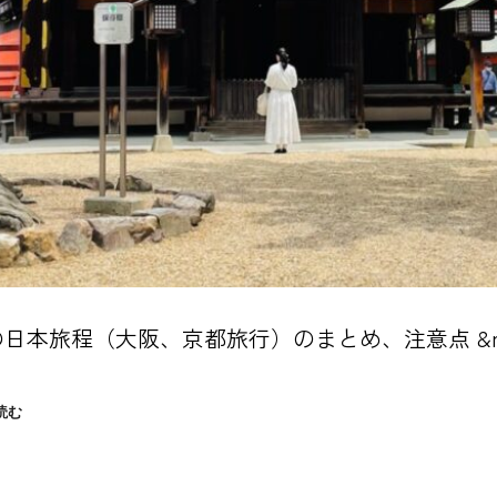
の日本旅程（大阪、京都旅行）のまとめ、注意点 &n
６
読む
月
の
日