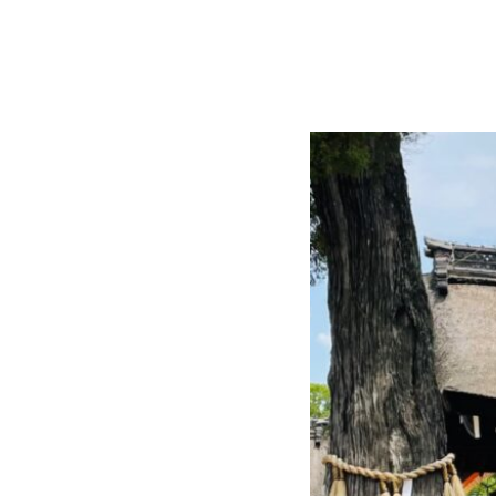
コ
Site
ン
Overlay
EDO KAGURA
Authentic Traditional Cultural Experiences
テ
ン
ツ
へ
ス
キ
ッ
プ