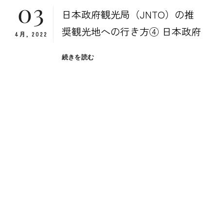
03
日本政府観光局（JNTO）の推
奨観光地への行き方④ 日本政府
4月, 2022
日
続きを読む
本
政
府
観
光
局
の
推
奨
観
光
地
へ
の
行