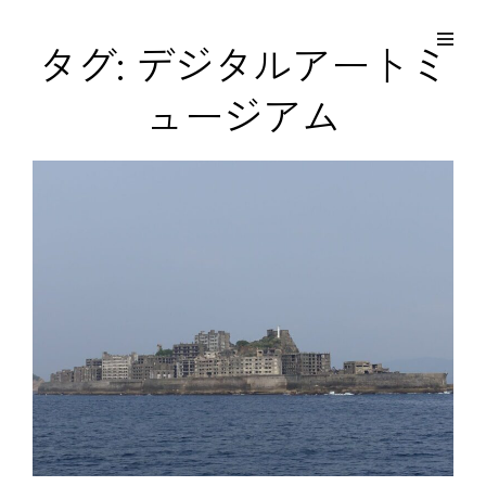
コ
Site
ン
Overlay
EDO KAGURA
タグ:
デジタルアートミ
Authentic Traditional Cultural Experiences
テ
ュージアム
ン
ツ
へ
ス
キ
ッ
プ