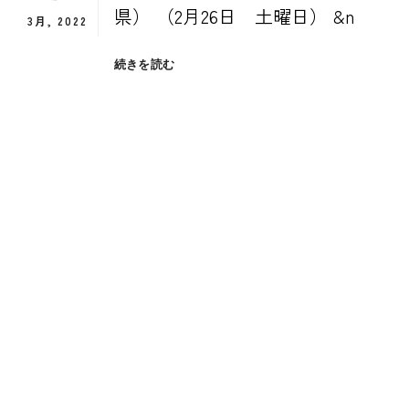
県） （2月26日 土曜日） &n
3月, 2022
２
続きを読む
月
の
日
本
旅
程
４
日
目
（鳥
取
県）