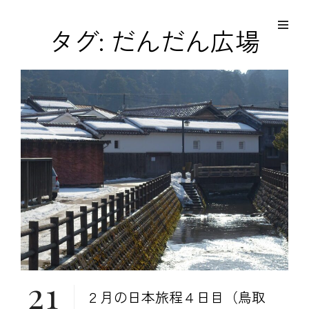
コ
Site
ン
Overlay
EDO KAGURA
タグ:
だんだん広場
Authentic Traditional Cultural Experiences
テ
ン
ツ
へ
ス
キ
ッ
プ
21
２月の日本旅程４日目（鳥取